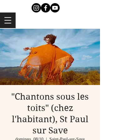
"Chantons sous les
toits" (chez
l'habitant), St Paul
sur Save
domingo, 08/10
  |  
Saint-Paul-sur-Save