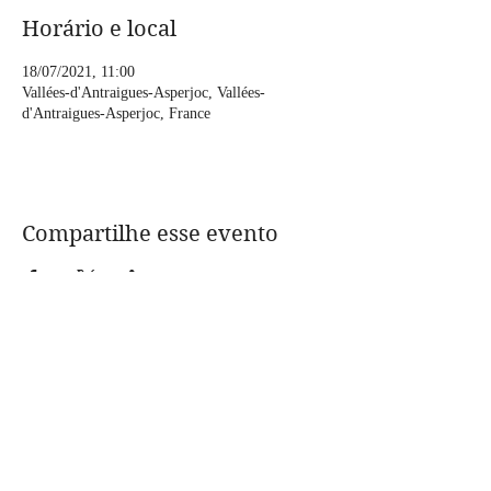
Horário e local
18/07/2021, 11:00
Vallées-d'Antraigues-Asperjoc, Vallées-
d'Antraigues-Asperjoc, France
Compartilhe esse evento
CONTACT:
assolanavigante@gmail.com
foto @Anne-Laure Etienne