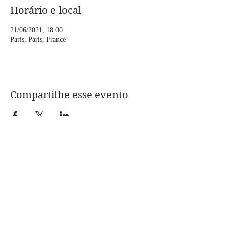
Horário e local
21/06/2021, 18:00
Paris, Paris, France
Compartilhe esse evento
CONTACT:
assolanavigante@gmail.com
foto @Anne-Laure Etienne
Artista | LIZZIE officiel | France