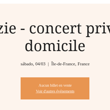
BIO
MUSIC & VIDEOS
CONTACT
zie - concert pri
domicile
sábado, 04/03
  |  
Île-de-France, France
Aucun billet en vente
Voir d'autres événements