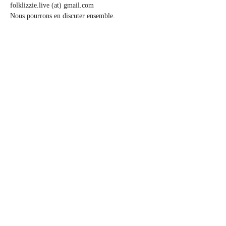
folklizzie.live (at) gmail.com
Nous pourrons en discuter ensemble.
Share this event
CONTACT:
assolanavigante@gmail.com
photos @ Anne-Laure Etienne
@ Lucas Trochet
Artist | LIZZIE official | France
Chanson
© 2019 LIZZIE. Created with Wix.com / CONTACT