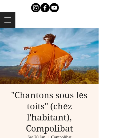
"Chantons sous les
toits" (chez
l'habitant),
Compolibat
Sat 20 Jan
  |  
Compolibat